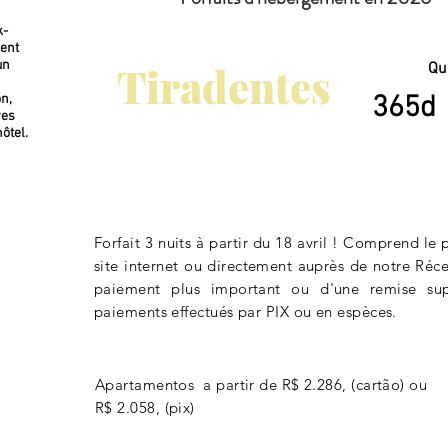
k-
ent
un
Tiradentes
Qu
365d
n,
ves
ôtel.
Forfait 3 nuits à partir du 18 avril !
Comprend le pe
site internet ou directement auprès de notre Réce
paiement plus important ou d'une remise su
paiements effectués par PIX ou en espèces.
Apartamentos a partir de R$ 2.286, (cartão) ou
R$ 2.058, (pix)