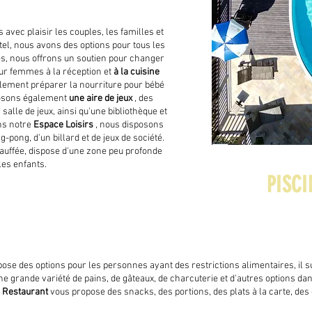
 avec plaisir les couples, les familles et
ôtel, nous avons des options pour tous les
, nous offrons un soutien pour changer
our femmes à la réception et
à la cuisine
ilement préparer la nourriture pour bébé
oposons également
une aire de jeux
, des
alle de jeux, ainsi qu'une bibliothèque et
ns notre
Espace
Loisirs
, nous disposons
-pong, d'un billard et de jeux de société.
chauffée, dispose d'une zone peu profonde
les enfants.
PISC
ose des options pour les personnes ayant des restrictions alimentaires, il suf
une grande variété de pains, de gâteaux, de charcuterie et d'autres options d
e
Restaurant
vous propose des snacks, des portions, des plats à la carte, des