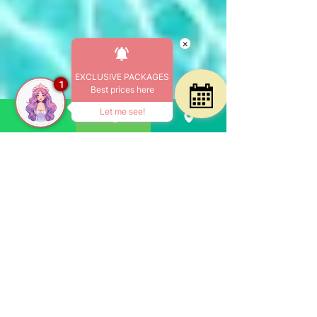
×
EXCLUSIVE PACKAGES
1
Best prices here
Let me see!