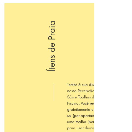
Ítens de Praia
Temos à sua disposição em
nossa Recepção Guarda-
Sóis e Toalhas de Praia /
Piscina. Você receberá
gratuitamente um guarda-
sol (por apartamento) e
uma toalha (por pessoa),
para usar durante sua