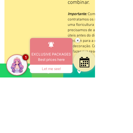
combinar.
Importante:
Como
contratamos os serviços de
uma floricultura local,
precisamos de até dois dias
úteis antes do dia do seu
×
check-in para a montagem
da decoração. Considere isto
ao fazer sua reserva.
EXCLUSIVE PACKAGES
1
Best prices here
Let me see!