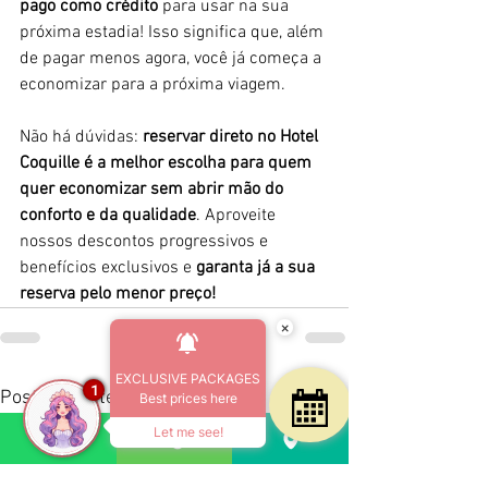
pago como crédito
 para usar na sua 
próxima estadia! Isso significa que, além 
de pagar menos agora, você já começa a 
economizar para a próxima viagem.
Não há dúvidas: 
reservar direto no Hotel 
Coquille é a melhor escolha para quem 
quer economizar sem abrir mão do 
conforto e da qualidade
. Aproveite 
nossos descontos progressivos e 
benefícios exclusivos e 
garanta já a sua 
reserva pelo menor preço!
×
EXCLUSIVE PACKAGES
1
Ver tudo
Posts recentes
Best prices here
Let me see!