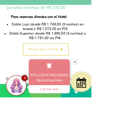
*parcelas mínimas de R$ 250,00
Para reservas directas con el Hotel:
Doble Lujo: desde R$ 1.748,00 (3 noches) en
tarjeta o R$ 1.573,00 en PIX
Doble Superior: desde R$ 1.990,00 (3 noches) o
R$ 1.791,00 vía PIX.
Reservar ahora
×
Comenzar
EXCLUSIVE PACKAGES
1
Rua Guarapirá, 405 - Barrio Praia Grande
Best prices here
Ubatuba - Sao Paulo - Brasil
Código Postal
11687-530
| Teléfono
12 3835-1611
Let me see!
CADASTUR
26.062628.20.0001-1
CNPJ
03.452.446
/0001-45
CNPJ
03.452.446
/0001-45
Contacto