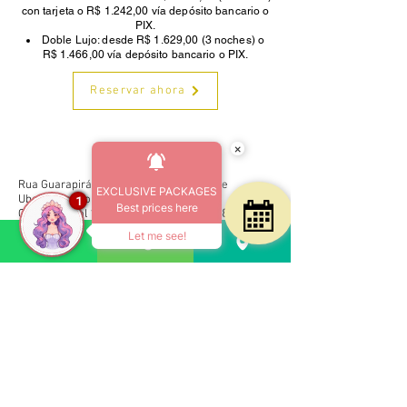
con tarjeta o R$ 1.242,00 vía depósito bancario o
PIX.
Doble Lujo: desde R$ 1.629,00 (3 noches) o
R$ 1.466,00 vía depósito bancario o PIX.
Reservar ahora
Comenzar
×
Rua Guarapirá, 405 - Barrio Praia Grande
EXCLUSIVE PACKAGES
Ubatuba - Sao Paulo - Brasil
1
Best prices here
Código Postal
11687-530
| Teléfono
12 3835-1611
CADASTUR
26.062628.20.0001-1
Let me see!
CNPJ
03.452.446
/0001-45
CNPJ
03.452.446
/0001-45
Contacto
Nuestro correo electrónico:
reservas@hotelcoquille.com