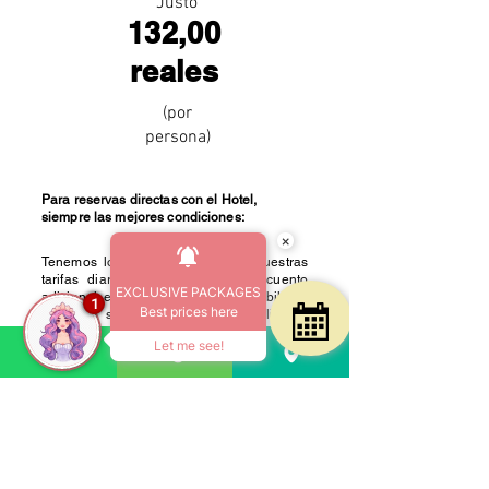
Justo
132,00
reales
(por
persona)
Para reservas directas con el Hotel,
siempre las mejores condiciones:
×
Tenemos los mejores precios en nuestras
tarifas diarias, y un 10% de descuento
EXCLUSIVE PACKAGES
adicional en PIX. Consultar disponibilidad
1
Best prices here
el fin de semana de la Prueba. Elige tu
apartamento y añade el Paquete si lo
Let me see!
deseas:
Reservar ahora
Comenzar